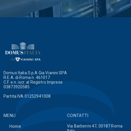
Domus Italia S.p.A Gia Vianini SPA
R.E.A. di Roma n. 461017
C.F. e n. iscr. al Registro Imprese
03873920585
Partita IVA 01252941008
MENU
CONTATTI
Home
Via Barberini 47, 00187 Roma
Italy